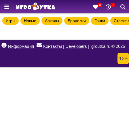
0
0
Игры
Новые
Аркады
Бродилки
Гонки
Стреля
Информация
Контакты
|
Developers
| igroutka.ru © 2026
12+