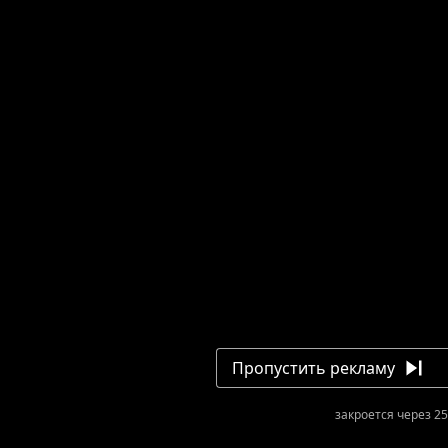
Сумасшедший Охотник на Овец
Загрузка: 0.0%
Пропустить рекламу
закроется через 25