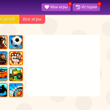
0
0
Мои игры
История
я детей
Все игры