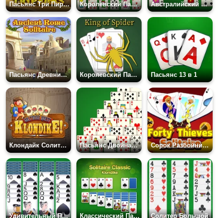
Пасьянс Три Пирамиды
Королевский Парад
Австралийский Пасьянс
Пасьянс Древний Рим
Королевский Пасьянс Паук
Пасьянс 13 в 1
Клондайк Солитер Квест
Пасьянс Двойная Пирамида
Сорок Разбойников: Пасьянс
Удивительный Пасьянс Паук
Классический Пасьянс - Клондайк
Солитер Большой