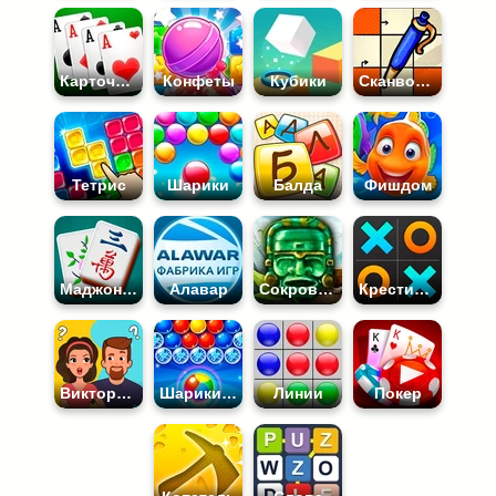
Карточные
Конфеты
Кубики
Сканворды
Тетрис
Шарики
Балда
Фишдом
Маджонг Коннект
Алавар
Сокровища Монтесумы
Крестики Нолики
Викторины
Шарики Стрелялки
Линии
Покер