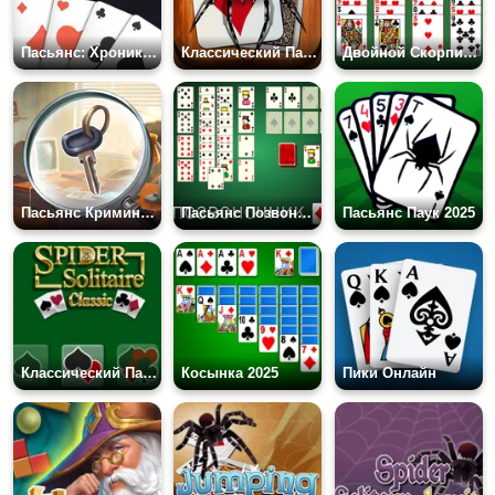
Пасьянс: Хроники Косынки
Классический Пасьянс Паук
Двойной Скорпион
Пасьянс Криминальные Истории
Пасьянс Позвоночник
Пасьянс Паук 2025
Классический Пасьянс Паук
Косынка 2025
Пики Онлайн