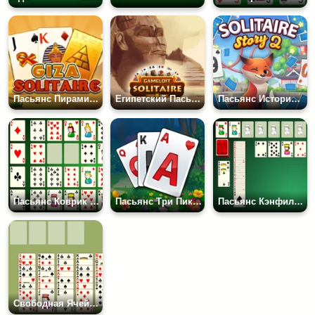
Пасьянс Пирамида: Гиза
Египетский Пасьянс
Пасьянс История: Три Пика 2
Пасьянс Коврик Простой
Пасьянс Три Пика Сад
Пасьянс Кэнфилд: Три Колоды
Свободная Ячейка Паноидл