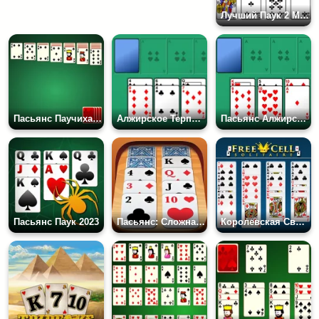
Лучший Паук 2 Масти
Пасьянс Паучиха: Одна Масть
Алжирское Терпение
Пасьянс Алжирское Терпение
Пасьянс Паук 2023
Пасьянс: Сложная Косынка
Королевская Свободная Ячейка