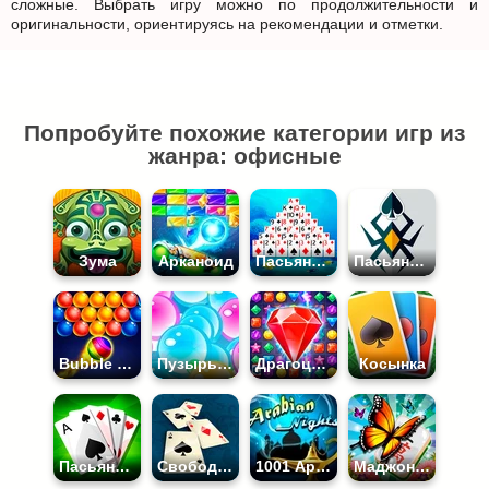
сложные. Выбрать игру можно по продолжительности и
оригинальности, ориентируясь на рекомендации и отметки.
Попробуйте похожие категории игр из
жанра: офисные
Зума
Арканоид
Пасьянс Пирамида
Пасьянс Паук 1 Масть
Bubble Shooter
Пузырьки
Драгоценные Камни
Косынка
Пасьянс Коврик
Свободная Ячейка
1001 Арабская Ночь
Маджонг Бабочки