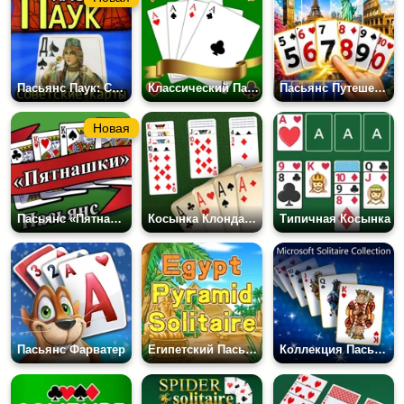
Пасьянс Паук: Советские Карты
Классический Пасьянс Свободная Ячейка
Пасьянс Путешествие
Новая
Пасьянс «Пятнашки»
Косынка Клондайк Пасьянс
Типичная Косынка
Пасьянс Фарватер
Египетский Пасьянс Пирамида
Коллекция Пасьянсов Майкрософт