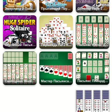
Эмерланд 2 Пасьянс Карты Червы
Прыгающий Паук 4 Масти
Солитер Паук 1 Масть
Огромный Пасьянс Паук
Пирамида По 3 Карты
Пасьянс Юкон: Две Колоды
Пасьянс Площадь Наполеона
Свободная Ячейка: 3 Колоды
Мастер Пасьянса: Классическая Карта