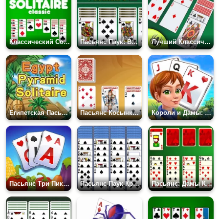
Классический Солитер
Пасьянс Паук: Все Масти
Лучший Классический Пасьянс Паук
Египетская Пасьянс Пирамида
Пасьянс Косынка в 3 Карты
Короли и Дамы: Пасьянс Три Пика
Пасьянс Три Пика: Урожай
Пасьянс Паук Крупно
Пасьянс: Дамы Кувырком