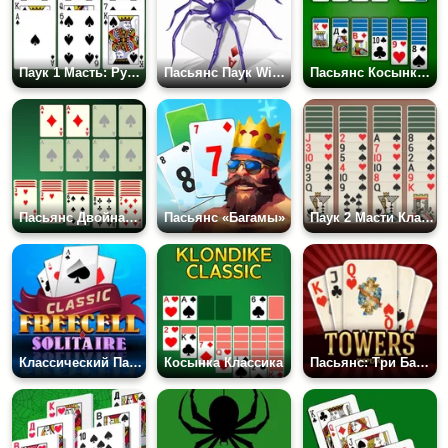
Паук 1 Масть: Русский
Пасьянс Паук Windows 3.0
Пасьянс Косынка: Русские Карты
Пасьянс Двойная Косынка: Сдавать по Три
Пасьянс «Багамы»
Паук 2 Масти Классик
Классический Пасьянс Солитер
Косынка Классика
Пасьянс: Три Башни