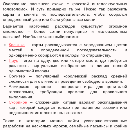
Очарование пасьянсов схоже с красотой интеллектуальных
головоломок. И суть примерно та же. Нужно так разложить
карты и менять их последовательность, чтобы собрался
определенный узор или были убраны все масти.
Вариантов карточных раскладов существует огромное
множество – более сотни популярных и малоизвестных
названий. Наиболее часто выбираемые:
Косынка
– карты раскладываются с чередованием цветов
мастей в определенной последовательности и
одновременно собираются в колоды по старшинству.
Паук
– игра на одну, две или четыре масти, где требуется
разложить виртуальные изображения в линию полной
одномастной колоды.
Солитер – популярный королевский расклад средней
сложности для отличного проведения свободного времени.
Алжирское терпение – непростая игра для ценителей
головоломок, требующая времени для правильного
выполнения.
Скорпион
– сложнейший хитрый вариант раскладывания
карт, который сходится только при истинном везении или
недюжинном интеллекте пользователя.
Также в категории можно найти усовершенствованные
разработки на несколько игроков, семейные пасьянсы и крайне