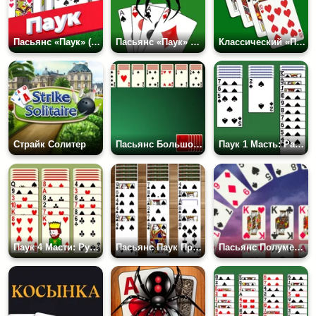
Пасьянс «Паук» (1, 2, 4 Масти) Разложи.ру
Пасьянс «Паук» Все Масти
Классический «Пасьянс»
Страйк Солитер
Пасьянс Большой Паук: Две Масти
Паук 1 Масть: Разложи.ру
Паук 4 Масти: Русский
Пасьянс Паук Простой
Пасьянс Полумесяц