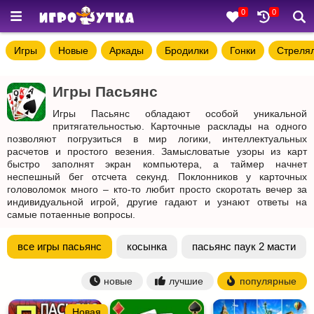
0
0
Игры
Новые
Аркады
Бродилки
Гонки
Стреля
Игры Пасьянс
Игры Пасьянс обладают особой уникальной
притягательностью. Карточные расклады на одного
позволяют погрузиться в мир логики, интеллектуальных
расчетов и простого везения. Замысловатые узоры из карт
быстро заполнят экран компьютера, а таймер начнет
неспешный бег отсчета секунд. Поклонников у карточных
головоломок много – кто-то любит просто скоротать вечер за
индивидуальной игрой, другие гадают и узнают ответы на
самые потаенные вопросы.
все игры пасьянс
косынка
пасьянс паук 2 масти
новые
лучшие
популярные
Новая