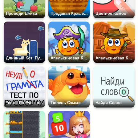
Проводи Ежика
Продавай Крашеные Яйца: Дизайн
Цветное Комбо
Длинный Кот: Путешествие
Апельсиновая Кожура: Пираты
Апельсиновая Кожура: Дикий Запад
Тесты По Русскому Языку
Тюлень Сэмми
Найди Слово