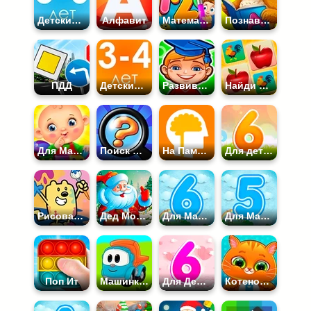
Детские Развивающие 5-6 лет
Алфавит
Математика
Познавательные
ПДД
Детские Развивающие 3-4 года
Развивающие
Найди Пару
Для Малышей
Поиск Отличий
На Память
Для детей 6 лет
Рисование
Дед Мороз
Для Мальчиков 6 лет
Для Мальчиков 5 лет
Поп Ит
Машинки для Детей
Для Девочек 6 лет
Котенок Бубу