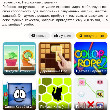
геометрию; Несложные стратегии .
Ребенок, погружаясь в ситуации игрового мира, мобилизует все
свои способности для выполнения озвученных миссий, квестов,
заданий. Он думает, решает, пробует и тем самым развивает в
себе лучшие качества, которые пригодятся ему и в жизни, и в
дальнейшей учебе.
новые
лучшие
популярные
Найдите Отличия: Будь Внимателен
Деревянные Блоки
Цветная Веревка 2
Синяя Коробка 2
Поймай Кота (html5)
Головоломка: Эмоджи