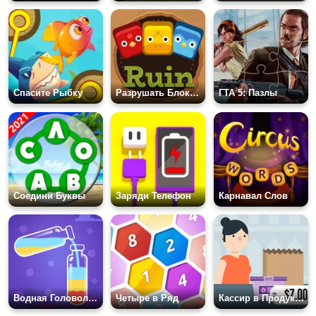
Спасите Рыбку
Разрушать Блоки: Головоломка
ГТА 5: Пазлы
Соедини Буквы
Заряди Телефон
Карнавал Слов
Водная Головоломка
Четыре в Ряд
Кассир в Продуктовом Магазине