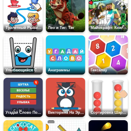
Туалетный Рывок - Нарисуй Путь
Лео и Тиг: Тиг
Майнкрафт: Книга Раскрасок
Улыбающийся Стакан
Анаграммы
Гексалау
Угадай Слово По Подсказке. Ассоциации
Викторина На Эрудицию
Сортировка Шариков 3D