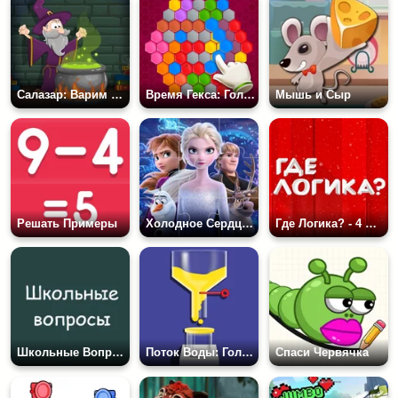
Салазар: Варим Зелье
Время Гекса: Головоломка
Мышь и Сыр
Решать Примеры
Холодное Сердце: Веселый Пазл
Где Логика? - 4 Фото 1 Слово
Школьные Вопросы
Поток Воды: Головоломка
Спаси Червячка