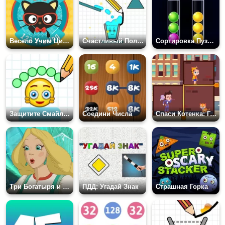
Весело Учим Цифры на Английском
Счастливый Полный Стакан
Сортировка Пузырьков: Головоломка
Защитите Смайлики
Соедини Числа
Спаси Котенка: Головоломка
Три Богатыря и Морской Царь: Настасья
ПДД: Угадай Знак
Страшная Горка