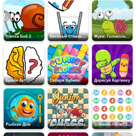
Улитка Боб 2
Веселый Стаканчик
Жуки: Головоломка
Брейн Аут
Собери Кубики
Дорисуй Картинку
Рыбкин Дом
Детские Шахматы
Слияние Чисел 2048