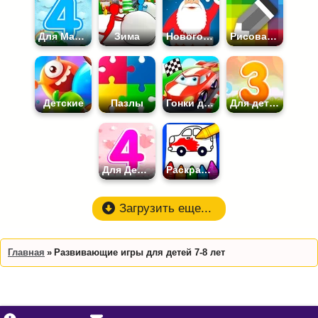
Для Мальчиков 4 лет
Зима
Новогодние
Рисовалки по клеточкам
Детские
Пазлы
Гонки для Детей
Для детей 3 лет
Для Девочек 4 лет
Раскраски для Мальчиков
Загрузить еще...
Главная
Развивающие игры для детей 7-8 лет