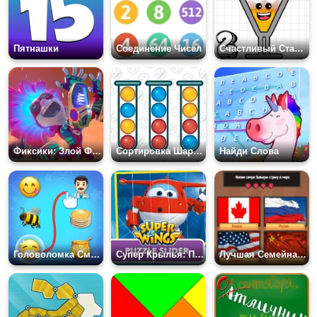
Пятнашки
Соединение Чисел
Счастливый Стакан 2
Фиксики: Злой Файер
Сортировка Шариков
Найди Слова
Головоломка Смайликов
Супер Крылья: Пазл Слайдер
Лучшая Семейная Викторина