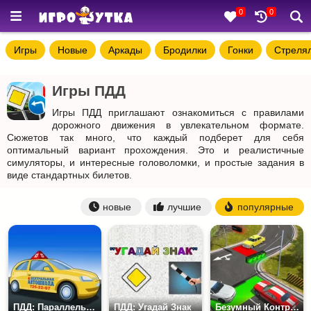
0
0
Игры
Новые
Аркады
Бродилки
Гонки
Стреля
Игры ПДД
Игры ПДД приглашают ознакомиться с правилами
дорожного движения в увлекательном формате.
Сюжетов так много, что каждый подберет для себя
оптимальный вариант прохождения. Это и реалистичные
симуляторы, и интересные головоломки, и простые задания в
виде стандартных билетов.
новые
лучшие
популярные
ПДД: Параллельная Парковка
ПДД: Угадай Знак
Безумный Контроль Дорожного Движения