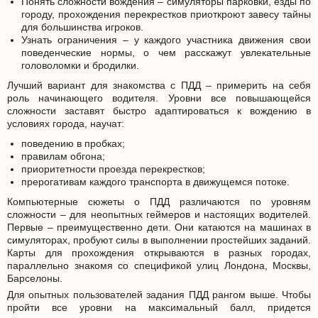
Понять сложности вождения – симуляторы парковки, езды по
городу, прохождения перекрестков приоткроют завесу тайны
для большинства игроков.
Узнать ограничения – у каждого участника движения свои
поведенческие нормы, о чем расскажут увлекательные
головоломки и бродилки.
Лучший вариант для знакомства с ПДД – примерить на себя
роль начинающего водителя. Уровни все повышающейся
сложности заставят быстро адаптироваться к вождению в
условиях города, научат:
поведению в пробках;
правилам обгона;
приоритетности проезда перекрестков;
прерогативам каждого транспорта в движущемся потоке.
Компьютерные сюжеты о ПДД различаются по уровням
сложности – для неопытных геймеров и настоящих водителей.
Первые – преимущественно дети. Они катаются на машинах в
симуляторах, пробуют силы в выполнении простейших заданий.
Карты для прохождения открываются в разных городах,
параллельно знакомя со спецификой улиц Лондона, Москвы,
Барселоны.
Для опытных пользователей задания ПДД рангом выше. Чтобы
пройти все уровни на максимальный балл, придется