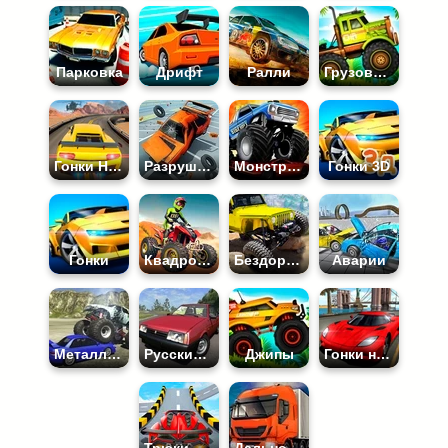
Парковка
Дрифт
Ралли
Грузовики
Гонки На Машинах
Разрушение машин
Монстр-Траки
Гонки 3D
Гонки
Квадроциклы
Бездорожье
Аварии
Металлолом
Русские Машины
Джипы
Гонки на Крутых Машинах
Трюки на Машинах
Дальнобойщики