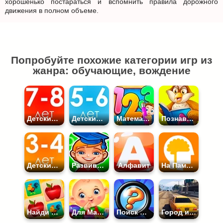
хорошенько постараться и вспомнить правила дорожного
движения в полном объеме.
Попробуйте похожие категории игр из
жанра: обучающие, вождение
Детские Развивающие 7-8 лет
Детские Развивающие 5-6 лет
Математика
Познавательные
Детские Развивающие 3-4 года
Развивающие
Алфавит
На Память
Найди Пару
Для Малышей
Поиск Отличий
Город и Машины