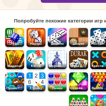
Попробуйте похожие категории игр 
Лудо
Нарды
Домино
Шашки
Настоль
Маджонг
Кости
Морской Бой
Игры Дурак
Крестики Но
Пушистики
Судоку
Линии
Сокровища
Bubble S