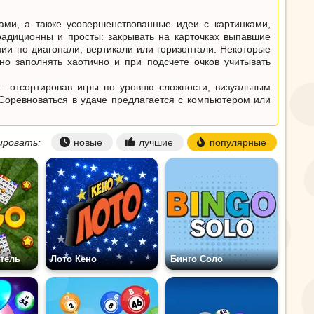
ами, а также усовершенствованные идеи с картинками,
адиционны и просты: закрывать на карточках выпавшие
ии по диагонали, вертикали или горизонтали. Некоторые
но заполнять хаотично и при подсчете очков учитывать
– отсортировав игры по уровню сложности, визуальным
Соревноваться в удаче предлагается с компьютером или
ровать:
новые
лучшие
популярные
тель
Лото Кено
Бинго Соло