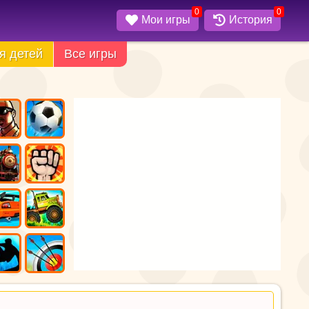
0
0
Мои игры
История
я детей
Все игры