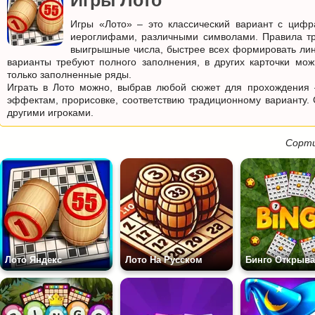
Игры Лото
Игры «Лото» – это классический вариант с цифр
иероглифами, различными символами. Правила тр
выигрышные числа, быстрее всех формировать лин
варианты требуют полного заполнения, в других карточки мож
только заполненные ряды.
Играть в Лото можно, выбрав любой сюжет для прохождения 
эффектам, прорисовке, соответствию традиционному варианту. 
другими игроками.
Сорти
Лото Яндекс
Лото На Русском
Бинго Открыва