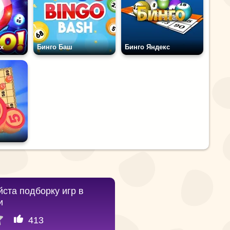
х
Бинго Баш
Бинго Яндекс
ста подборку игр в
и
413