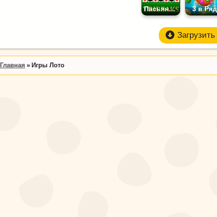
Пасьянс Три Пика
3 в Ряд
Загрузить 
Главная
Игры Лото