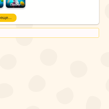
Побег
еще...