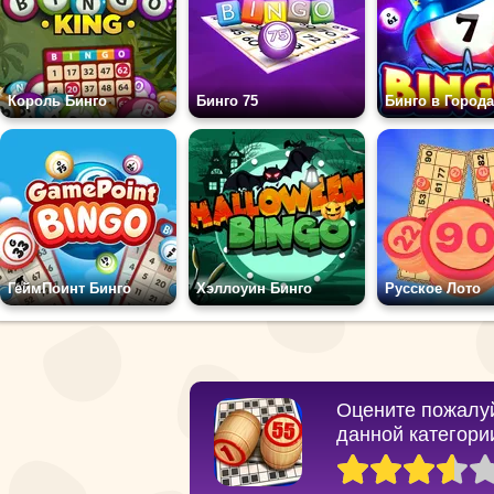
Король Бинго
Бинго 75
Бинго в Города
ГеймПоинт Бинго
Хэллоуин Бинго
Русское Лото
Оцените пожалуй
данной категори