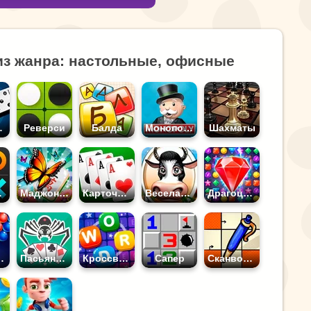
из жанра: настольные, офисные
ные
Реверси
Балда
Монополия
Шахматы
лики
Маджонг Бабочки
Карточные
Веселая Ферма
Драгоценные Камни
hooter
Пасьянс Паук 4 Масти
Кроссворд
Сапер
Сканворды