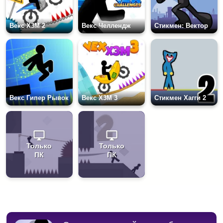
Векс X3M 2
Векс Челлендж
Стикмен: Вектор
Векс Гипер Рывок
Векс X3M 3
Стикмен Хагги 2
Только
Только
ПК
ПК