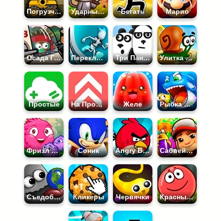
Погрузчик
Ударный Отряд Котят
Бегать
Марио
Осада Города
Переключай
Три Панды
Улитка Боб
Простые
На Прокачку
Желе
Рыбка Ест Рыбку
Фризл Фраз
Соник
Angry Birds
Сабвей Серф
Съедобная Планета
Кликеры
Червячки
Красный Шар