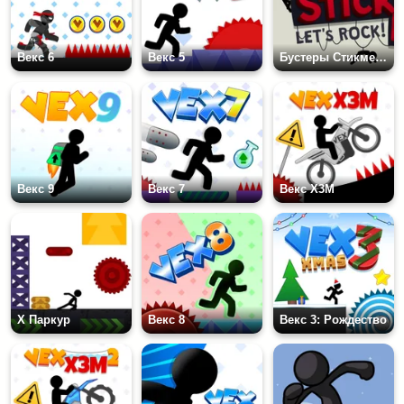
Векс 6
Векс 5
Бустеры Стикмена 2
Векс 9
Векс 7
Векс X3M
X Паркур
Векс 8
Векс 3: Рождество