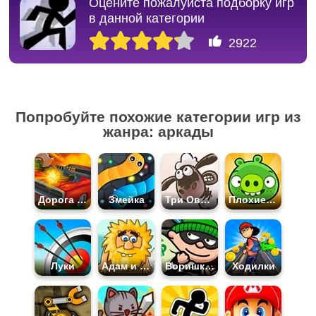
Оцените пожалуйста подборку игр
в данной категории
2922
Попробуйте похожие категории игр из
жанра: аркады
Дорога Ярости
Змейка
Три Овечки Идут Домой
Плохие свиньи
Луки
Адам и Ева
Воришка Боб
Ходилки