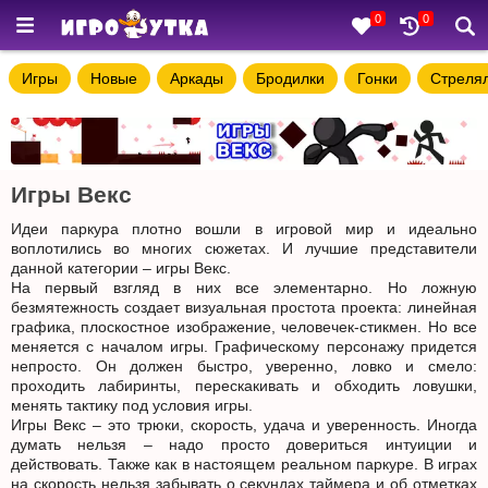
0
0
Игры
Новые
Аркады
Бродилки
Гонки
Стреля
Игры Векс
Идеи паркура плотно вошли в игровой мир и идеально
воплотились во многих сюжетах. И лучшие представители
данной категории – игры Векс.
На первый взгляд в них все элементарно. Но ложную
безмятежность создает визуальная простота проекта: линейная
графика, плоскостное изображение, человечек-стикмен. Но все
меняется с началом игры. Графическому персонажу придется
непросто. Он должен быстро, уверенно, ловко и смело:
проходить лабиринты, перескакивать и обходить ловушки,
менять тактику под условия игры.
Игры Векс – это трюки, скорость, удача и уверенность. Иногда
думать нельзя – надо просто довериться интуиции и
действовать. Также как в настоящем реальном паркуре. В играх
на скорость нельзя забывать о секундах таймера и об отметках