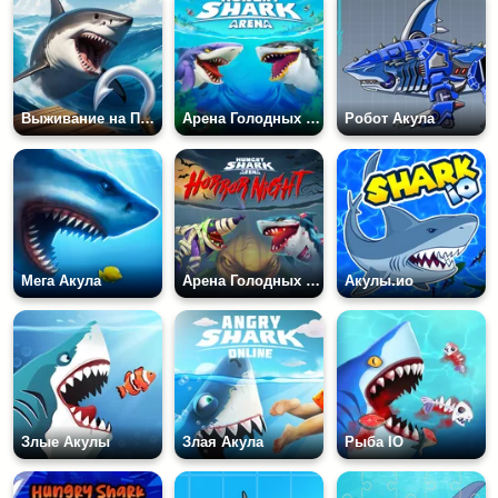
Выживание на Плоту - Рафт
Арена Голодных Акул
Робот Акула
Мега Акула
Арена Голодных Акул: Страшная Ночь
Акулы.ио
Злые Акулы
Злая Акула
Рыба IO