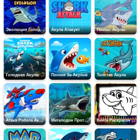
Эволюция Голодных Акул
Акула Атакует
Пазлы: Акулы
Голодная Акула: Эволюция 2
Погоня За Акулой
Толстая Акула
Атака Робота Акулы PVP
Мегалодон Против Кораблей
Книга Раскрасок Акулы