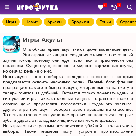
0
0
Игры
Новые
Аркады
Бродилки
Гонки
Стреля
Игры Акулы
О злобном нраве акул знают даже маленькие дети.
Эти огромные хищные создания отличает постоянный
жгучий голод, поэтому они едят всех, вся и практически без
остановки. Существуют, конечно, и мирные карликовые акулы,
но сейчас речь не о них.
Игры акулы – это подборка «голодных» сюжетов, в которых
предлагается освоить несколько ролей. Первый блок флешек
превращает самого геймера в акулу, которая вышла на охоту и
теперь гонится за добычей. Остается только пожелать удачи и
виртуозной игры, так как голодный хищник – страшен в гневе, и
сложно даже представить последствия неудачного заплыва.
Другие игры про акул, наоборот, ориентированы на спасение.
То есть пользователю нужно постараться не попасться в острые
зубы и удрать от голодных хищников как можно дальше.
Но игры-гонки с грозным океаническим убийцей – только часть
выбора. Также геймеры могут устроить противостояние