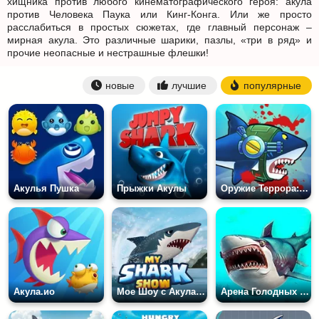
хищника против любого кинематографического героя: акула
против Человека Паука или Кинг-Конга. Или же просто
расслабиться в простых сюжетах, где главный персонаж –
мирная акула. Это различные шарики, пазлы, «три в ряд» и
прочие неопасные и нестрашные флешки!
новые
лучшие
популярные
Акулья Пушка
Прыжки Акулы
Оружие Террора: Акула в Глубокой Воде
Акула.ио
Мое Шоу с Акулами
Арена Голодных Акул