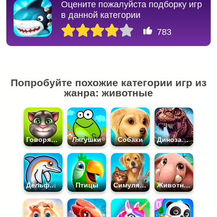
Оцените пожалуйста подборку игр
в данной категории
783
Попробуйте похожие категории игр из
жанра: животные
Говорящий Кот Том
Лягушки
Собаки
Динозавры
Дельфины
Птицы
Симуляторы Животных
Животные