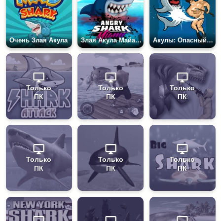
Очень Злая Акула
Злая Акула Майами
Акулы: Опасный Дэнни
Только
Только
Только
ПК
ПК
ПК
Только
Только
Только
ПК
ПК
ПК