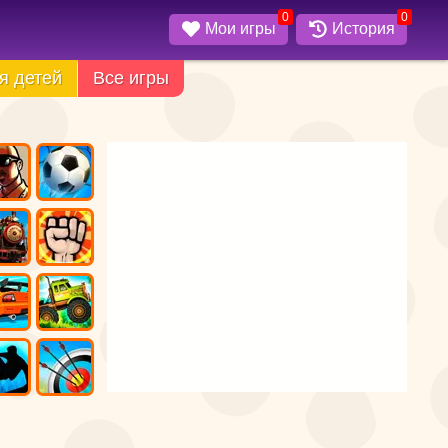
0
0
Мои игры
История
я детей
Все игры