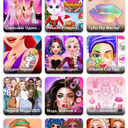
Стильные Одевалки на Оценку
Анжела Рождественская Одевалка
Губы Diy Мастер
Студия Чернил
Мои Новогодние Сверкающие Наряды
Макияж Спа Одевалка
Неделя Моды 2025
Мода, Макияж и Одевалка
Idol Livestream: Doll Dress Up