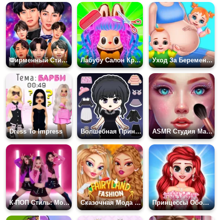
Фирменный Стиль Одежды BTS
Лабубу Салон Красоты
Уход За Беременной Мамой
Dress To Impress
Волшебная Принцесса
ASMR Студия Макияжа и Преображения
К-ПОП Стиль: Модные Одевалки
Сказочная Мода Куклы
Принцессы Обожают Розовые Наряды