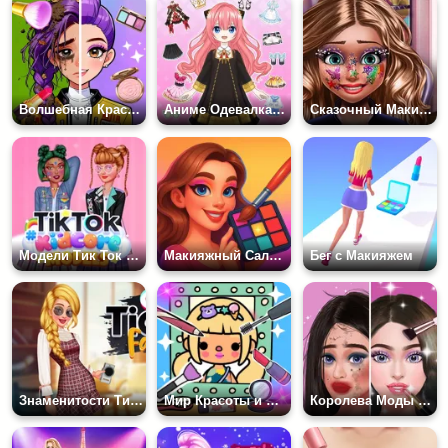
Волшебная Красота Макияж
Аниме Одевалка Для Кукол
Сказочный Макияж с Блестками
Модели Тик Ток #Кидкор
Макияжный Салон Красоты
Бег с Макияжем
Знаменитости Тиктока
Мир Красоты и Модный Стилист Тока Бока
Королева Моды Одевается