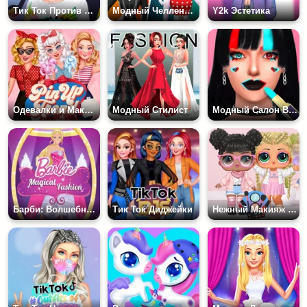
Тик Ток Против Лайка
Модный Челлендж Девушек Кошек
Y2k Эстетика
Одевалки и Макияж: Пин - Ап Тренд
Модный Стилист
Модный Салон Визажиста
Барби: Волшебная Мода
Тик Ток Диджейки
Нежный Макияж Кукол Лол