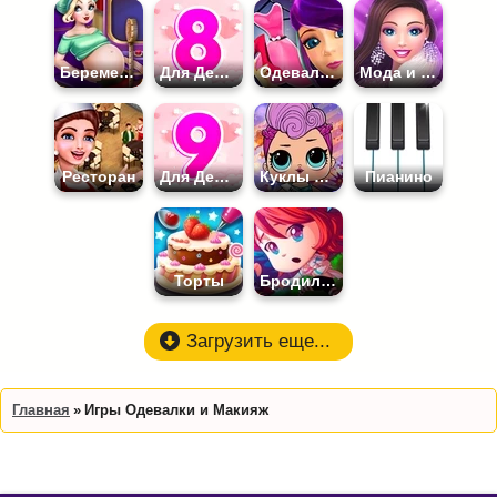
Беременные
Для Девочек 8 лет
Одевалки на Оценку
Мода и Стиль
Ресторан
Для Девочек 9 лет
Куклы ЛОЛ
Пианино
Торты
Бродилки для Девочек
Загрузить еще...
Главная
Игры Одевалки и Макияж