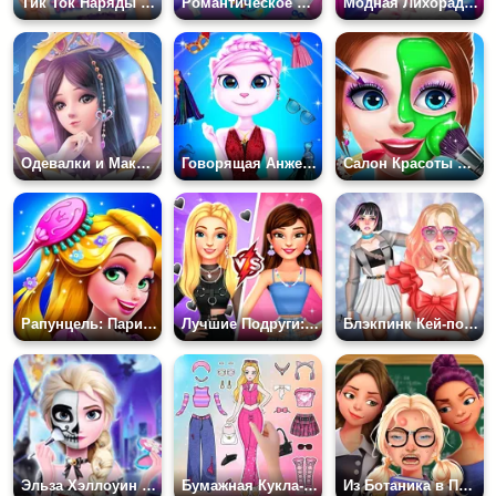
Тик Ток Наряды Недели
Романтическое Приключение Единорога
Модная Лихорадка Элли
Одевалки и Макияж Китайских Принцесс
Говорящая Анжела: Модные Наряды
Салон Красоты Для Макияжа Принцессы
Рапунцель: Парикмахерская Принцессы
Лучшие Подруги: Е Девочка Против Софт Девочки
Блэкпинк Кей-поп Приключение
Эльза Хэллоуин Патти
Бумажная Кукла-Дневник: Одевалки DIY
Из Ботаника в Популярного Школьника