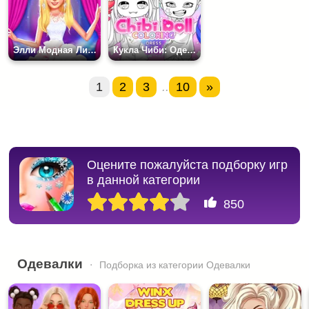
Элли Модная Лихорадка
Кукла Чиби: Одевай и Раскрашивай
1
2
3
..
10
»
Оцените пожалуйста подборку игр
в данной категории
850
Одевалки
Подборка из категории Одевалки
смотреть все...