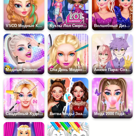
VSCO Модные Куклы
Куклы Лол Сюрприз: Миллениалы
Волшебный Дизайн Бального Платья
Модные Знаменитости Одеваются
Спа День Модной Девушки
Аниме Пара: Создатель Аватаров
Свадебный Художник
Битва Моды Знаменитостей
Мода 2000 Года