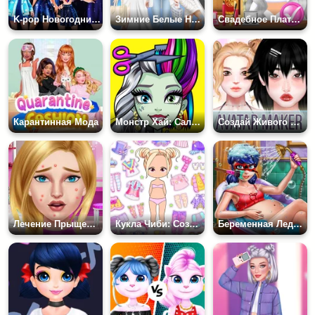
K-pop Новогодний Концерт
Зимние Белые Наряды
Свадебное Платье Королевы Драконов
Карантинная Мода
Монстр Хай: Салон Красоты
Создай Живого Аватара: Девушки
Лечение Прыщей в Салоне Макияжа
Кукла Чиби: Создатель Аватара
Беременная Леди Баг в Спа