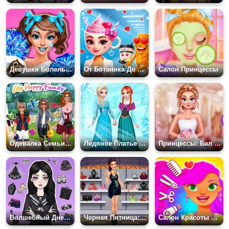
Девушки Болельщицы
От Ботаника До Популярной Балерины Капучино
Салон Принцессы
Одевалка Семьи Суперзвезд
Ледяное Платье Эльзы и Анны
Принцессы: Бал Дебютанток
Волшебный Дневник: Одень Бумажную Куклу
Черная Пятница: Мания Покупок
Салон Красоты Дива