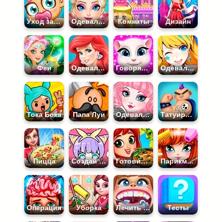
Уход за Малышами
Одевалки Холодное Сердце
Комнаты
Дизайн
Феи
Одевалки Принцесс Диснея
Говорящая Анжела
Одевалки Аниме
Тока Бока
Папа Луи
Одевалки Эвер Афтер Хай
Татуировки
Пицца
Создай Своего Персонажа
Готовим Еду
Парикмахерская
Операция
Уборка
Лечить Зубы
Тесты