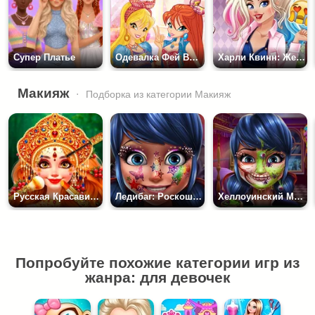
Супер Платье
Одевалка Фей Винкс
Харли Квинн: Женская Сила
Макияж
Подборка из категории Макияж
смотреть все...
Русская Красавица: Терем красоты
Ледибаг: Роскошный Макияж
Хеллоуинский Макияж
Попробуйте похожие категории игр из
жанра: для девочек