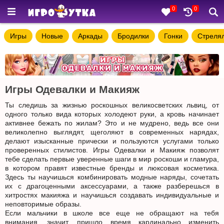
0
0
Игры
Новые
Аркады
Бродилки
Гонки
Стреля
Игры Одевалки и Макияж
Ты следишь за жизнью роскошных великосветских львиц, от
одного только вида которых холодеют руки, а кровь начинает
активнее бежать по жилам? Это и не мудрено, ведь все они
великолепно выглядят, щеголяют в современных нарядах,
делают изысканные прически и пользуются услугами только
проверенных стилистов. Игры Одевалки и Макияж позволят
тебе сделать первые уверенные шаги в мир роскоши и гламура,
в котором правят известные бренды и люксовая косметика.
Здесь ты научишься комбинировать модные наряды, сочетать
их с драгоценными аксессуарами, а также разберешься в
хитростях макияжа и научишься создавать индивидуальные и
неповторимые образы.
Если мальчики в школе все еще не обращают на тебя
внимания, значит, пришло время кардинально изменить