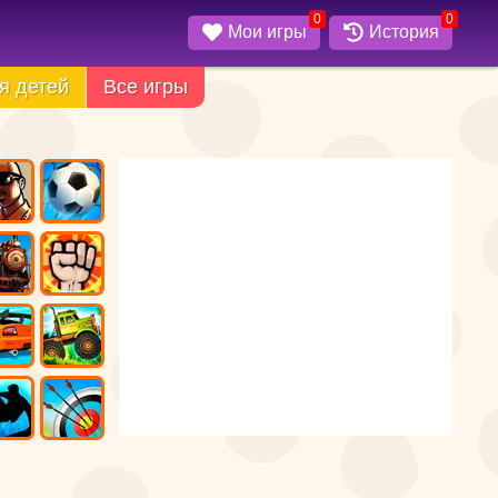
0
0
Мои игры
История
я детей
Все игры