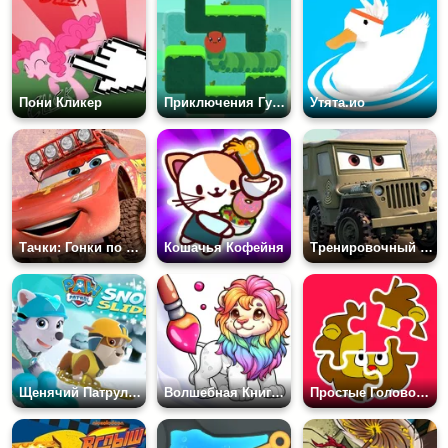
Пони Кликер
Приключения Гусеницы
Утята.ио
Тачки: Гонки по Бездорожью
Кошачья Кофейня
Тренировочный Заезд: Молния Маквин
Щенячий Патруль: Вниз по Склону
Волшебная Книга Раскрасок
Простые Головоломки