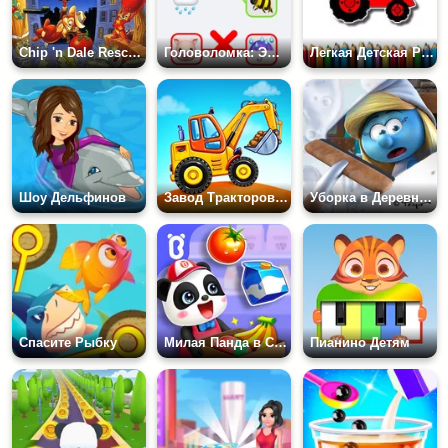
Chip 'n Dale Rescue Rangers
Головоломка: Эмоджи
Легкая Детская Раскраска: Трактор
Шоу Дельфинов
Завод Тракторов для Детей
Уборка в Деревне Смурфиков
Спасите Рыбку
Милая Панда в Супермаркете
Пианино Детям