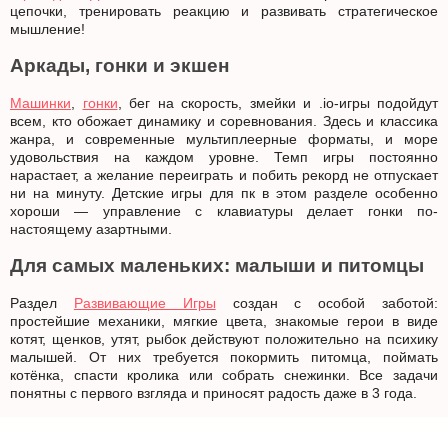
цепочки, тренировать реакцию и развивать стратегическое
мышление!
Аркады, гонки и экшен
Машинки
,
гонки
, бег на скорость, змейки и .io-игры подойдут
всем, кто обожает динамику и соревнования. Здесь и классика
жанра, и современные мультиплеерные форматы, и море
удовольствия на каждом уровне. Темп игры постоянно
нарастает, а желание переиграть и побить рекорд не отпускает
ни на минуту. Детские игры для пк в этом разделе особенно
хороши — управление с клавиатуры делает гонки по-
настоящему азартными.
Для самых маленьких: малыши и питомцы
Раздел
Развивающие Игры
создан с особой заботой:
простейшие механики, мягкие цвета, знакомые герои в виде
котят, щенков, утят, рыбок действуют положительно на психику
малышей. От них требуется покормить питомца, поймать
котёнка, спасти кролика или собрать снежинки. Все задачи
понятны с первого взгляда и приносят радость даже в 3 года.