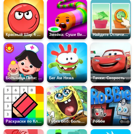
Красный Шар 4 Оригинал
Змейка: Суши Вечеринка
Найдите Отличия: Будь Внимателен
Больница Пепи: Обучение и Забота
Бег Ам Няма
Тачки: Скорость Молнии
Раскраски по Клеточкам
Губка Боб: Большие Приключения
Робби