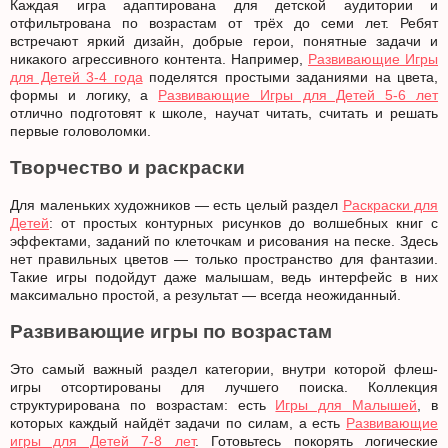
Каждая игра адаптирована для детской аудитории и
отфильтрована по возрастам от трёх до семи лет. Ребят
встречают яркий дизайн, добрые герои, понятные задачи и
никакого агрессивного контента. Например,
Развивающие Игры
для Детей 3-4 года
поделятся простыми заданиями на цвета,
формы и логику, а
Развивающие Игры для Детей 5-6 лет
отлично подготовят к школе, научат читать, считать и решать
первые головоломки.
Творчество и раскраски
Для маленьких художников — есть целый раздел
Раскраски для
Детей
: от простых контурных рисунков до волшебных книг с
эффектами, заданий по клеточкам и рисования на песке. Здесь
нет правильных цветов — только пространство для фантазии.
Такие игры подойдут даже малышам, ведь интерфейс в них
максимально простой, а результат — всегда неожиданный.
Развивающие игры по возрастам
Это самый важный раздел категории, внутри которой флеш-
игры отсортированы для лучшего поиска. Коллекция
структурирована по возрастам: есть
Игры для Малышей
, в
которых каждый найдёт задачи по силам, а есть
Развивающие
игры для Детей 7-8 лет
. Готовьтесь покорять логические