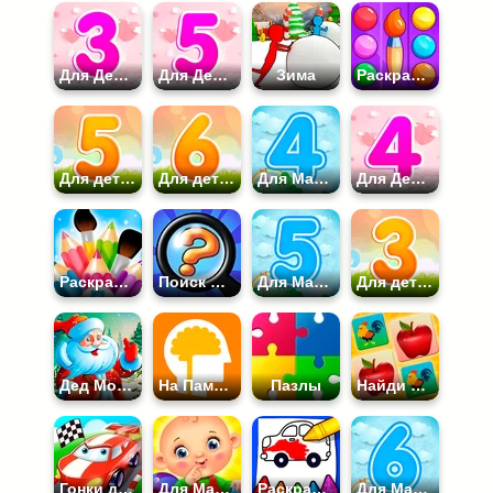
Для Девочек 3 лет
Для Девочек 5 лет
Зима
Раскраски для Детей
Для детей 5 лет
Для детей 6 лет
Для Мальчиков 4 лет
Для Девочек 4 лет
Раскраски
Поиск Отличий
Для Мальчиков 5 лет
Для детей 3 лет
Дед Мороз
На Память
Пазлы
Найди Пару
Гонки для Детей
Для Малышей
Раскраски для Мальчиков
Для Мальчиков 6 лет