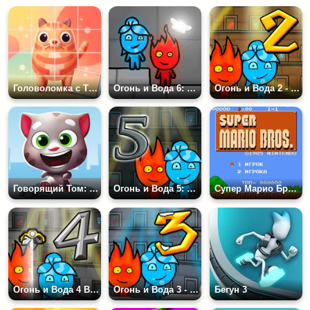
Головоломка с Тварями
Огонь и Вода 6: Храм Фей
Огонь и Вода 2 - В светлом храме
Говорящий Том: Бег за Золотом
Огонь и Вода 5: Элементы
Супер Марио Брос Денди
Огонь и Вода 4 В хрустальном храме
Огонь и Вода 3 - В ледяном храме
Бегун 3