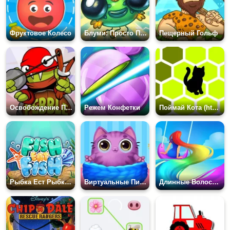
Фруктовое Колесо
Блуми: Просто Покорми Меня
Пещерный Гольф
Освобождение Птичек
Режем Конфетки
Поймай Кота (html5)
Рыбка Ест Рыбку 2: на 3 Игрока
Виртуальные Питомцы Смолси
Длинные Волосы Челлендж