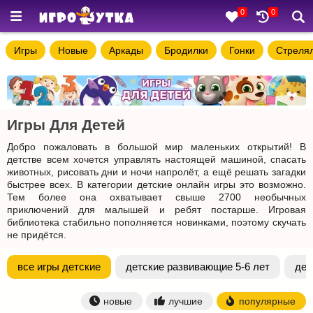
0
0
Игры
Новые
Аркады
Бродилки
Гонки
Стреля
Игры Для Детей
Добро пожаловать в большой мир маленьких открытий! В
детстве всем хочется управлять настоящей машиной, спасать
животных, рисовать дни и ночи напролёт, а ещё решать загадки
быстрее всех. В категории детские онлайн игры это возможно.
Тем более она охватывает свыше 2700 необычных
приключений для малышей и ребят постарше. Игровая
библиотека стабильно пополняется новинками, поэтому скучать
не придётся.
все игры детские
детские развивающие 5-6 лет
дет
новые
лучшие
популярные