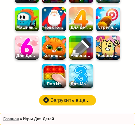
Машинки для Детей
Новогодние
Для детей 4 лет
Стрелялки для Детей
Для Девочек 6 лет
Котенок Бубу
Рисовалки по клеточкам
Рисование
Поп Ит
Для Мальчиков 3 лет
Загрузить еще...
Главная
Игры Для Детей