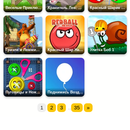
Веселые Приключения Красного Шарика
Хранитель Лев: Защитники Земель Прайда
Красный Шарик Против Зеленого Короля
Гризли и Лемминги: Лемминг-Пушка
Красный Шар Навсегда
Улитка Боб 1
Пуговицы и Ножницы
Поднимись Воздушный Шар
1
2
3
..
35
»