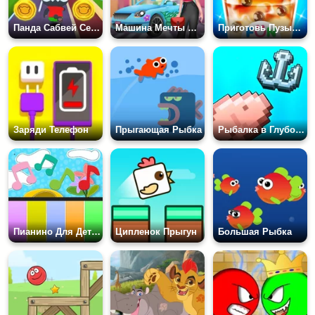
Панда Сабвей Серфер
Машина Мечты Джули
Приготовь Пузырьковый Чай
Заряди Телефон
Прыгающая Рыбка
Рыбалка в Глубоком Море
Пианино Для Детей
Ципленок Прыгун
Большая Рыбка