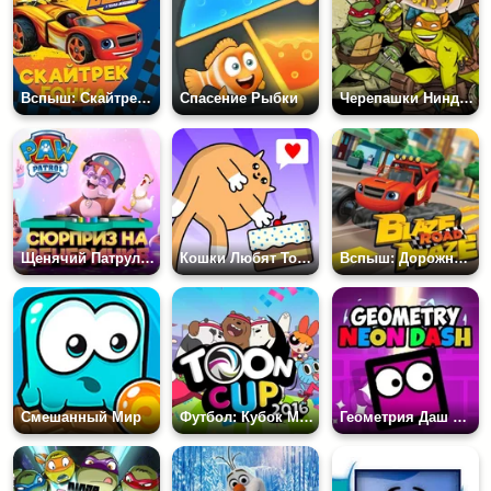
Вспыш: Скайтрек гонка
Спасение Рыбки
Черепашки Ниндзя: Битва за Нью Йорк
Щенячий Патруль: Сюрприз на Вечеринке
Кошки Любят Тортики
Вспыш: Дорожный Лабиринт
Смешанный Мир
Футбол: Кубок Мультов 2016
Геометрия Даш Неон