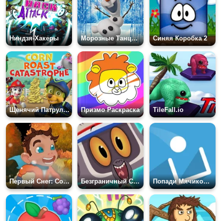
Ниндзя-Хакеры
Морозные Танцы с Олафом
Синяя Коробка 2
Щенячий Патруль: Кукурузная Катастрофа
Призмо Раскраска
TileFall.io
Первый Снег: Собираем Снежинки
Безграничный Стив
Попади Мячиком в Корзинку