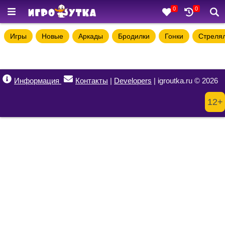
0
0
Игры
Новые
Аркады
Бродилки
Гонки
Стреля
Информация
Контакты
|
Developers
| igroutka.ru © 2026
12+