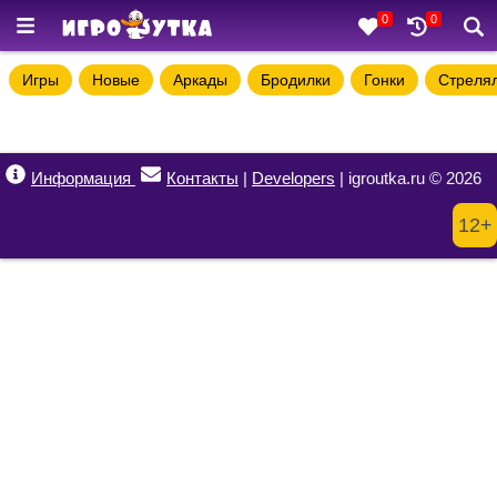
0
0
Игры
Новые
Аркады
Бродилки
Гонки
Стреля
Информация
Контакты
|
Developers
| igroutka.ru © 2026
12+