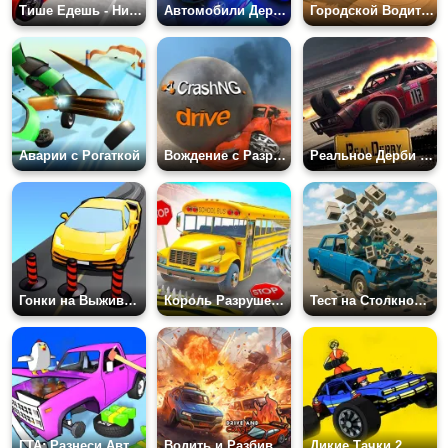
Тише Едешь - Никуда Не Доедешь!
Автомобили Дерби Арена
Городской Водитель: Уничтожить Машину
Аварии с Рогаткой
Вождение с Разрушением
Реальное Дерби - День Катастроф
Гонки на Выживание: Симулятор Разрушения
Король Разрушений Машин 3D
Тест на Столкновение Автомобилей: Заброшенный Город
ГТА: Разнеси Авто в Щепки!
Водить и Разбивать
Дикие Тачки 2