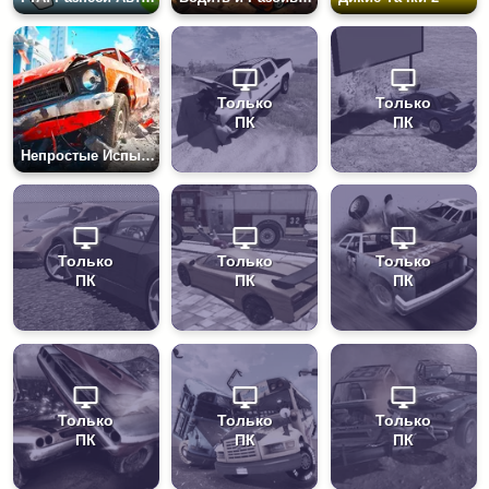
Только
Только
ПК
ПК
Непростые Испытания
Только
Только
Только
ПК
ПК
ПК
Только
Только
Только
ПК
ПК
ПК