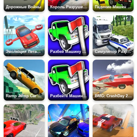
Дорожные Войны
Король Разрушений Авто
Падение Машин с Горы
Эволюция Летающих Колес
Разбей Машину Вдребезги
Симулятор Разрушений Автомобилей и Аварий
Ramp Jump Car Crash
Разбейте Машину на Кусочки!
BMG: CrashDay 2025