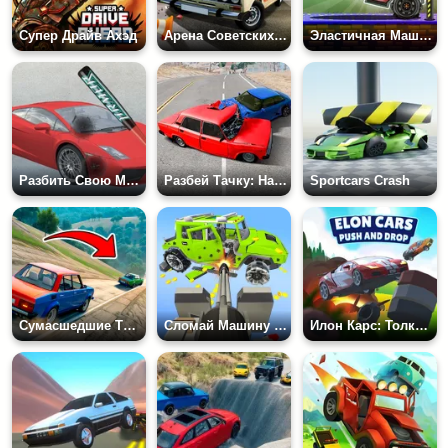
Супер Драйв Ахэд
Арена Советских Машин
Эластичная Машина 2
Разбить Свою Машину
Разбей Тачку: Настоящие Аварии
Sportcars Crash
Сумасшедшие Трюки 3D
Сломай Машину 3Д
Илон Карс: Толкай и Падай