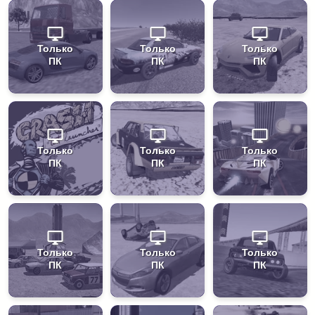
Только
Только
Только
ПК
ПК
ПК
Только
Только
Только
ПК
ПК
ПК
Только
Только
Только
ПК
ПК
ПК