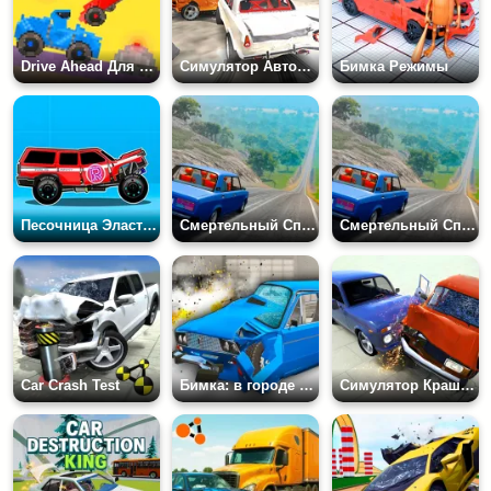
Drive Ahead Для Двоих
Симулятор Автокатастрофы
Бимка Режимы
Песочница Эластичных Машин
Смертельный Спуск
Смертельный Спуск
Car Crash Test
Бимка: в городе онлайн разрушения
Симулятор Краш-Теста Автомобиля Бим Драйв