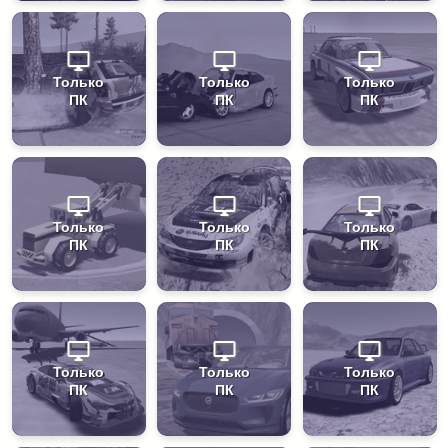
Только
Только
Только
ПК
ПК
ПК
Только
Только
Только
ПК
ПК
ПК
Только
Только
Только
ПК
ПК
ПК