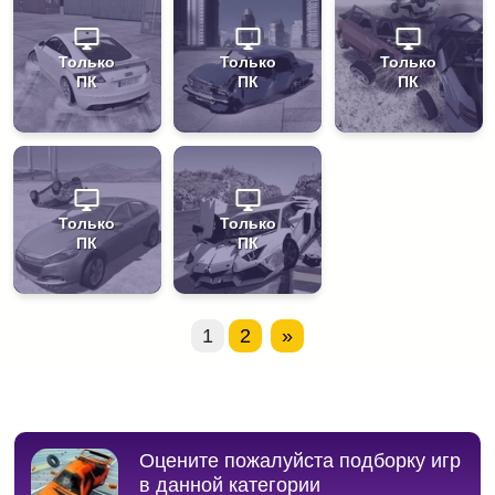
Только
Только
Только
ПК
ПК
ПК
Только
Только
ПК
ПК
1
2
»
Оцените пожалуйста подборку игр
в данной категории