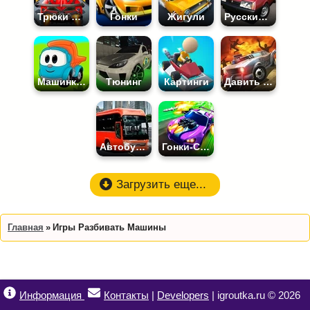
Трюки на Машинах
Гонки
Жигули
Русские Машины
Машинки для Детей
Тюнинг
Картинги
Давить Зомби
Автобусы
Гонки-Стрелялки
Загрузить еще...
Главная
Игры Разбивать Машины
Информация
Контакты
|
Developers
| igroutka.ru © 2026