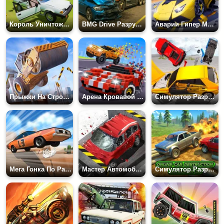
Король Уничтожения Автомобилей
BMG Drive Разрушения Авто
Аварии Гипер Машин
Прыжки На Стройке
Арена Кровавой Битвы
Симулятор Разрушительных Аварий Авто 3D
Мега Гонка По Рампе
Мастер Автомобильного Пресса
Симулятор Разрушения Автомобиля 3D