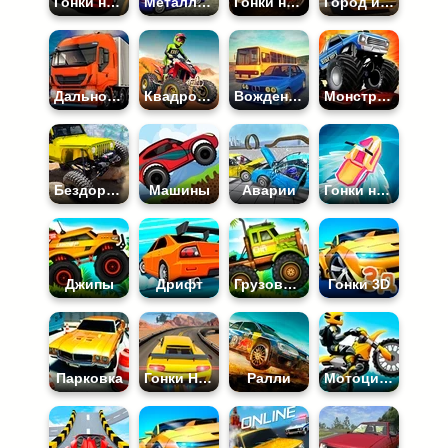
Гонки на Крутых Машинах
Металлолом
Гонки на Выживание
Город и Машины
Дальнобойщики
Квадроциклы
Вождение машины
Монстр-Траки
Бездорожье
Машины
Аварии
Гонки на Воде
Джипы
Дрифт
Грузовики
Гонки 3D
Парковка
Гонки На Машинах
Ралли
Мотоциклы