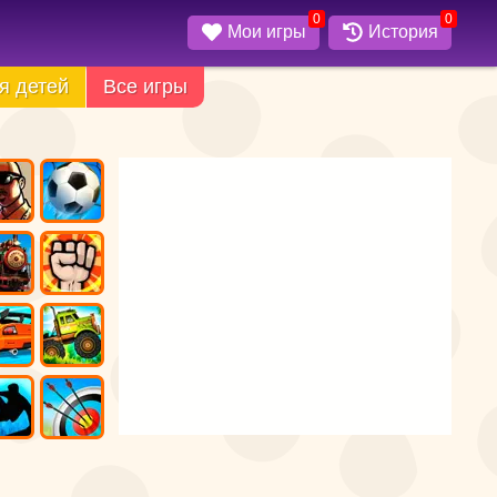
0
0
Мои игры
История
я детей
Все игры