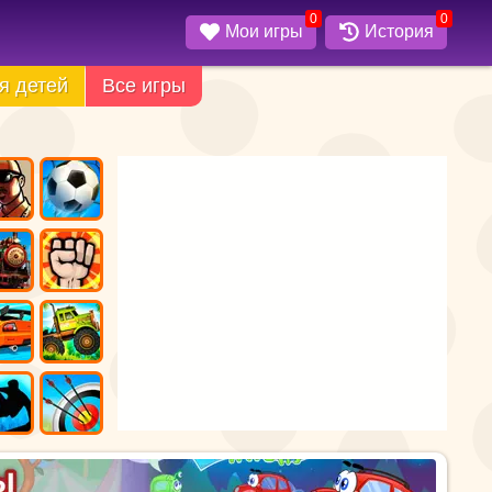
0
0
Мои игры
История
я детей
Все игры