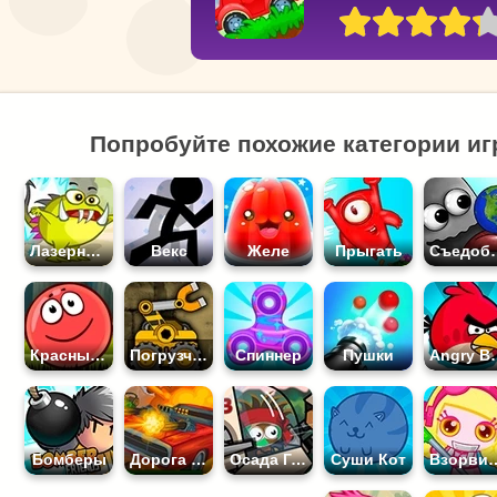
Попробуйте похожие категории игр
Лазерная Пушка
Векс
Желе
Прыгать
Съедобн
Красный Шар
Погрузчик
Спиннер
Пушки
Angr
Бомберы
Дорога Ярости
Осада Города
Суши Кот
Взорв