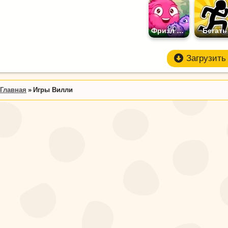
Фризл Фраз
Бегать
Загрузить 
Главная
Игры Вилли