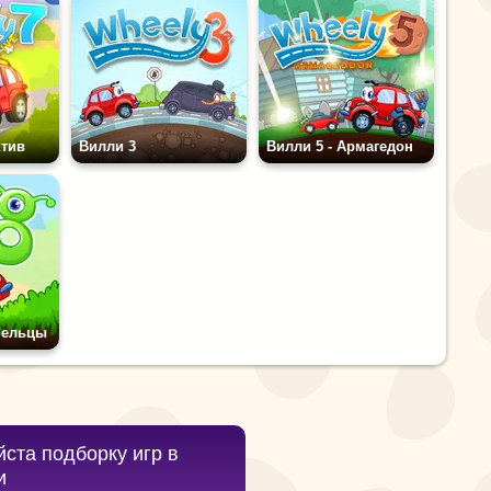
ктив
Вилли 3
Вилли 5 - Армагедон
шельцы
ста подборку игр в
и