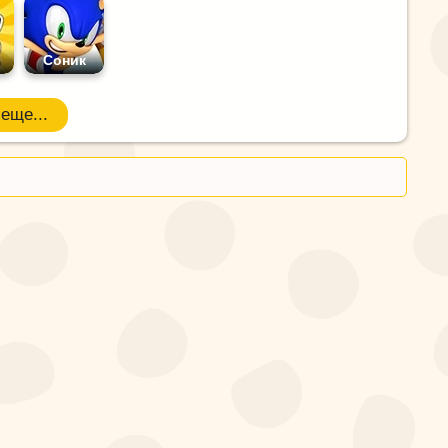
Соник
еще...