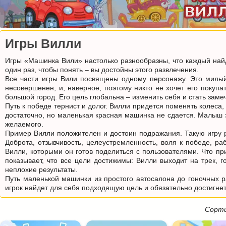
Игры Вилли
Игры «Машинка Вили» настолько разнообразны, что каждый найде
один раз, чтобы понять – вы достойны этого развлечения.
Все части игры Вили посвящены одному персонажу. Это милый
несовершенен, и, наверное, поэтому никто не хочет его покупа
большой город. Его цель глобальна – изменить себя и стать зам
Путь к победе тернист и долог. Вилли придется поменять колеса,
достаточно, но маленькая красная машинка не сдается. Малыш зн
желаемого.
Пример Вилли положителен и достоин подражания. Такую игру ро
Доброта, отзывчивость, целеустремленность, воля к победе, ра
Вилли, которыми он готов поделиться с пользователями. Что при
показывает, что все цели достижимы: Вилли выходит на трек, 
неплохие результаты.
Путь маленькой машинки из простого автосалона до гоночных 
игрок найдет для себя подходящую цель и обязательно достигнет
Сорти