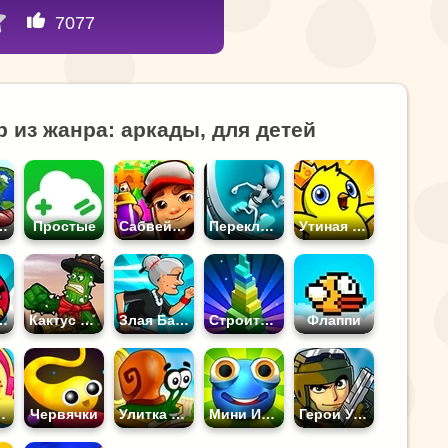
7077
 из жанра: аркады, для детей
ая Планета
Простые
Сабвей Серф
Переключай
Утиная Жизнь
y Birds
Кактус МакКой
Злая Бабка
Строить Башни
Флаппи
и Это
Червячки
Улитка Боб
Мини Игры
Герои Ударного Отряда