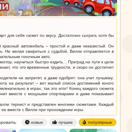
т для себя сюжет по вкусу. Достаточно сыграть хотя бы
 красный автомобиль – простой и даже неказистый. Он
ть. Не желая смириться с судьбой, Вилли отправляется в
ечательным гоночным авто.
 мотор, научиться быстро ездить… Преград на пути к цели
ает, что это временные трудности, и скоро он достигнет
дители не запретят, а даже одобрят: она учит лучшему.
бота на результат – вот малый список достижений юного
влекательно в играх, так это итог! Конец каждого сюжета
гонит вместе с мощными спорткарами и даже показывает
ралли тернист и представлен многими сюжетами. Каждый
 ее вместе с Вилли при прохождении игры.
ровать:
новые
лучшие
популярные