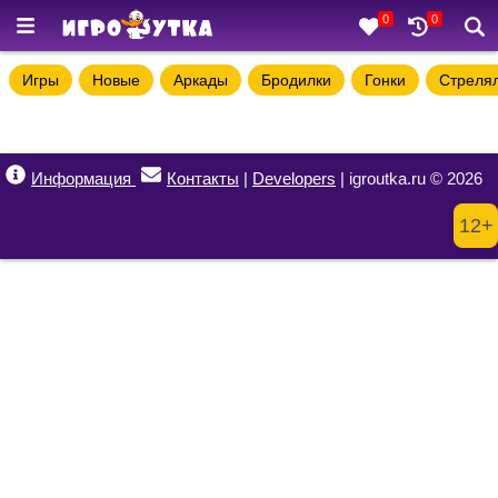
0
0
Игры
Новые
Аркады
Бродилки
Гонки
Стреля
Информация
Контакты
|
Developers
| igroutka.ru © 2026
12+