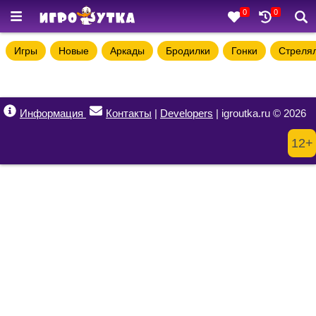
0
0
Игры
Новые
Аркады
Бродилки
Гонки
Стреля
Информация
Контакты
|
Developers
| igroutka.ru © 2026
12+