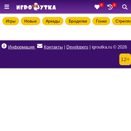
0
0
Игры
Новые
Аркады
Бродилки
Гонки
Стреля
Информация
Контакты
|
Developers
| igroutka.ru © 2026
12+