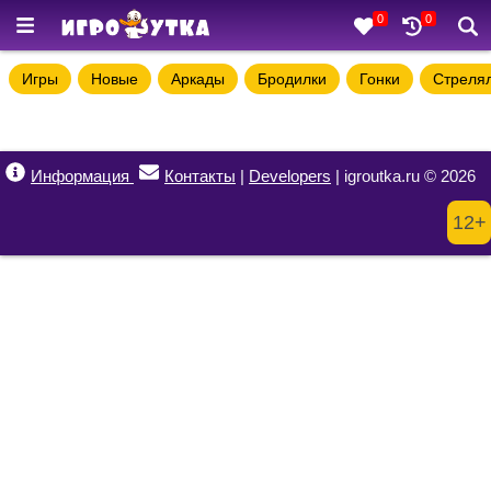
0
0
Игры
Новые
Аркады
Бродилки
Гонки
Стреля
Информация
Контакты
|
Developers
| igroutka.ru © 2026
12+