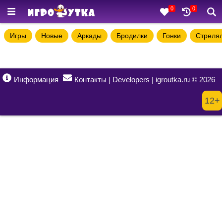
0
0
Игры
Новые
Аркады
Бродилки
Гонки
Стреля
Информация
Контакты
|
Developers
| igroutka.ru © 2026
12+