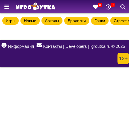
0
0
Игры
Новые
Аркады
Бродилки
Гонки
Стреля
Информация
Контакты
|
Developers
| igroutka.ru © 2026
12+