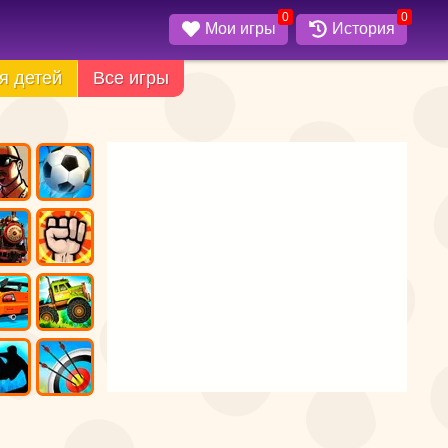
0
0
Мои игры
История
я детей
Все игры