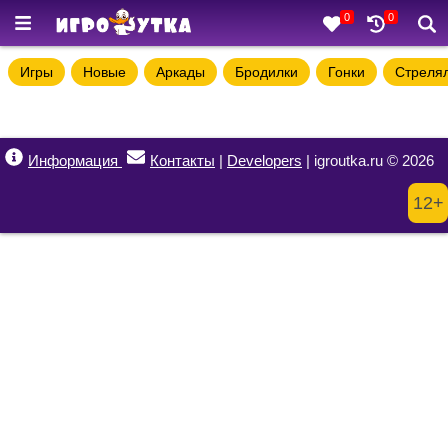
0
0
Игры
Новые
Аркады
Бродилки
Гонки
Стреля
Информация
Контакты
|
Developers
| igroutka.ru © 2026
12+