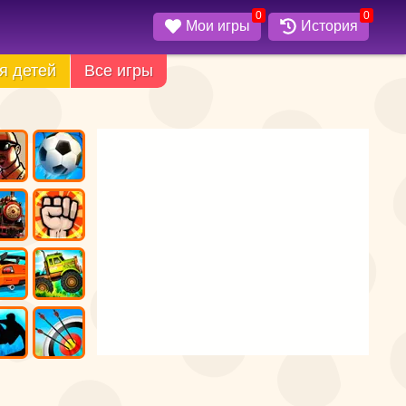
0
0
Мои игры
История
я детей
Все игры