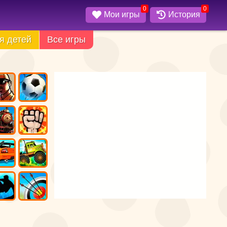
0
0
Мои игры
История
я детей
Все игры