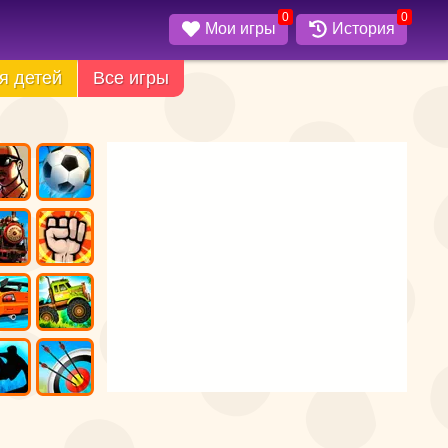
0
0
Мои игры
История
я детей
Все игры