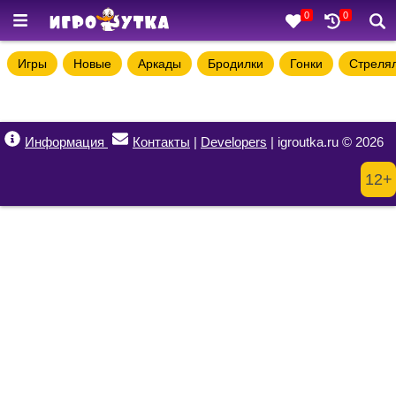
0
0
Игры
Новые
Аркады
Бродилки
Гонки
Стреля
Информация
Контакты
|
Developers
| igroutka.ru © 2026
12+