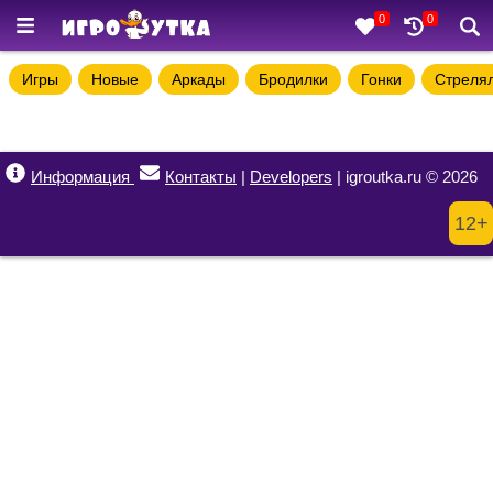
0
0
Игры
Новые
Аркады
Бродилки
Гонки
Стреля
Информация
Контакты
|
Developers
| igroutka.ru © 2026
12+