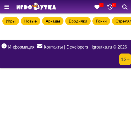
0
0
Игры
Новые
Аркады
Бродилки
Гонки
Стреля
Информация
Контакты
|
Developers
| igroutka.ru © 2026
12+