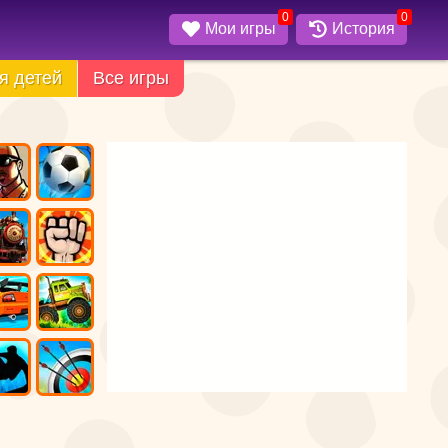
0
0
Мои игры
История
я детей
Все игры