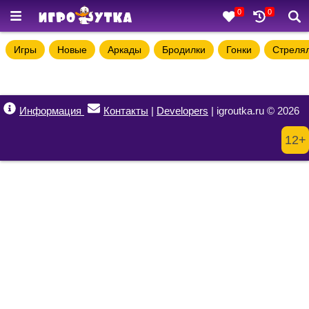
0
0
Игры
Новые
Аркады
Бродилки
Гонки
Стреля
Информация
Контакты
|
Developers
| igroutka.ru © 2026
12+