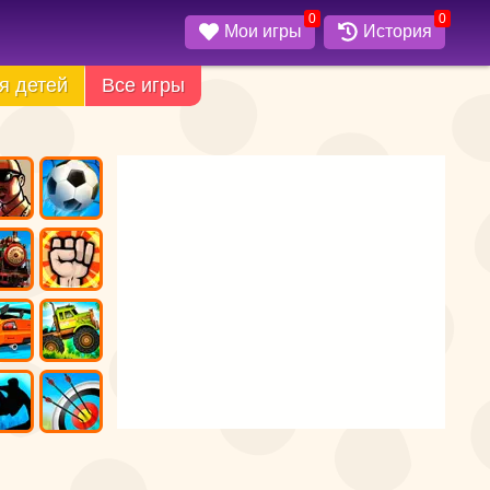
0
0
Мои игры
История
я детей
Все игры