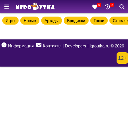
0
0
Игры
Новые
Аркады
Бродилки
Гонки
Стреля
Информация
Контакты
|
Developers
| igroutka.ru © 2026
12+