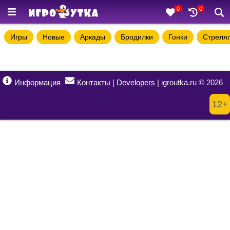
0
0
Игры
Новые
Аркады
Бродилки
Гонки
Стреля
Информация
Контакты
|
Developers
| igroutka.ru © 2026
12+