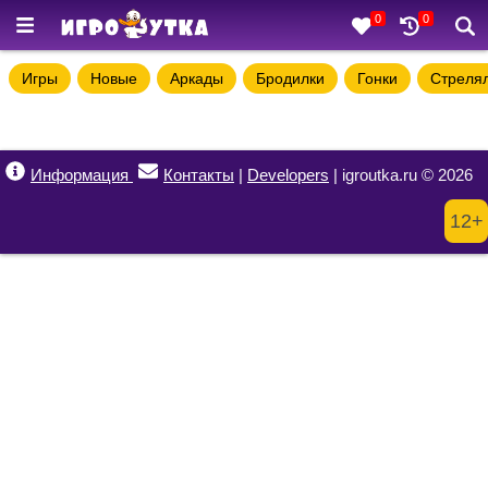
0
0
Игры
Новые
Аркады
Бродилки
Гонки
Стреля
Информация
Контакты
|
Developers
| igroutka.ru © 2026
12+