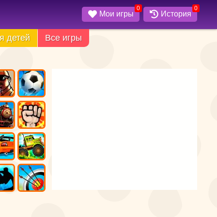
0
0
Мои игры
История
я детей
Все игры