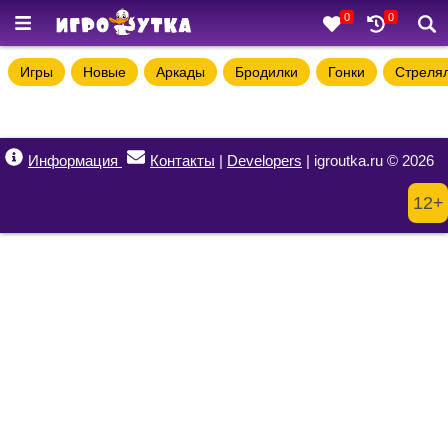
0
0
Игры
Новые
Аркады
Бродилки
Гонки
Стреля
Информация
Контакты
|
Developers
| igroutka.ru © 2026
12+