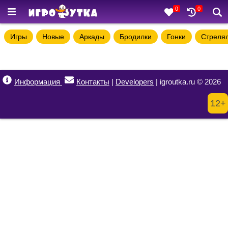
0
0
Игры
Новые
Аркады
Бродилки
Гонки
Стреля
Информация
Контакты
|
Developers
| igroutka.ru © 2026
12+