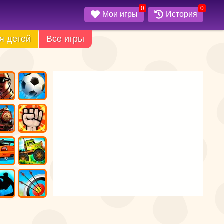
0
0
Мои игры
История
я детей
Все игры