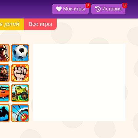
0
0
Мои игры
История
я детей
Все игры