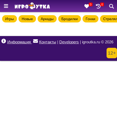
0
0
Игры
Новые
Аркады
Бродилки
Гонки
Стреля
Информация
Контакты
|
Developers
| igroutka.ru © 2026
12+