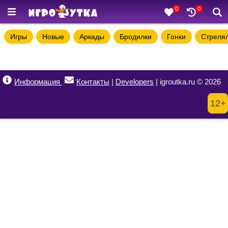
0
0
Игры
Новые
Аркады
Бродилки
Гонки
Стреля
Информация
Контакты
|
Developers
| igroutka.ru © 2026
12+