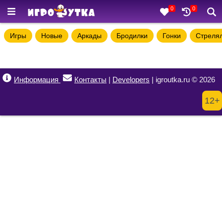
0
0
Игры
Новые
Аркады
Бродилки
Гонки
Стреля
Информация
Контакты
|
Developers
| igroutka.ru © 2026
12+