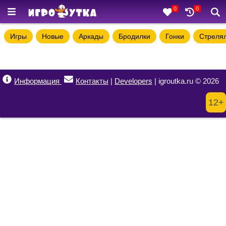
0
0
Игры
Новые
Аркады
Бродилки
Гонки
Стреля
Информация
Контакты
|
Developers
| igroutka.ru © 2026
12+