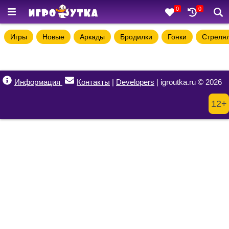
0
0
Игры
Новые
Аркады
Бродилки
Гонки
Стреля
Информация
Контакты
|
Developers
| igroutka.ru © 2026
12+