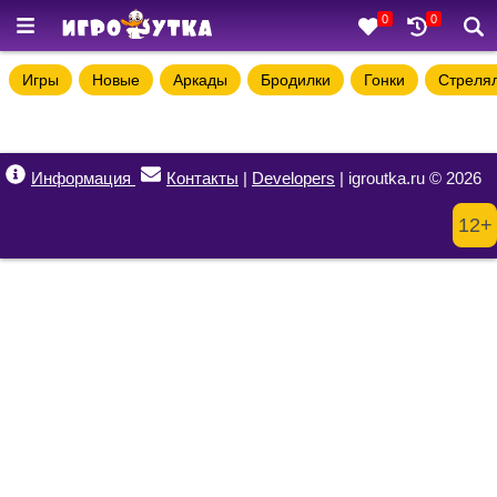
0
0
Игры
Новые
Аркады
Бродилки
Гонки
Стреля
Информация
Контакты
|
Developers
| igroutka.ru © 2026
12+