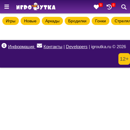
0
0
Игры
Новые
Аркады
Бродилки
Гонки
Стреля
Информация
Контакты
|
Developers
| igroutka.ru © 2026
12+